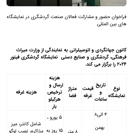
فراخوان حضور و مشارکت فعالان صنعت گردشگری در نمایشگاه
های بین المللی
کانون جهانگردی و اتومبیلرانی به نمایندگی از وزارت میراث
فرهنگی، گردشگری و صنایع دستی نمایشگاه گردشگری فیتور
۲۰۲۴ را برگزار می کند.
هزینه
تاریخ
ارسال و
نوع
قیمت
متراژ
و
ترخیص
هزینه غرفه
نمایشگاه
غرفه
فضا
ساعات
هرکیلو
بار
۴ الی۸
۵ یورو ،
شامل کانتر، میز
بهمن
۱۵ روز به
مذاکره، نصب لوگو
۸ متر