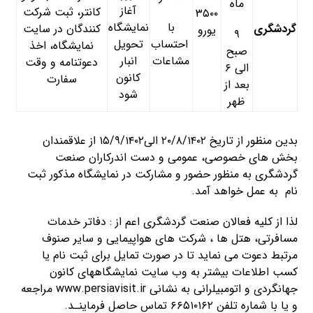
ماه
آغاز
کانتر، ثبت شرکت
۳۵۰۰
با
نمایشگاه
گردشگری
کنندگان در سایت
یورو
۹
احتساب
تحویل
نمایشگاه، اخذ
صبح
مشاعات
انبار
دعوتنامه و وقت
الی ۶
کانون
سفارت
بعد از
شود
ظهر
بدین منظور از تاریخ ۲۰/۸/۱۴۰۲ الی۱۵/۹/۱۴۰۲ از علاقمندان
بخش های خصوصی، عمومی و دست اندرکاران صنعت
گردشگری به منظور حضور و مشارکت در نمایشگاه مذکور ثبت
نام به عمل خواهد آمد.
لذا از کلیه فعالان صنعت گردشگری اعم از : دفاتر خدمات
مسافرتی، هتل ها ، شرکت های هواپیمایی و سایر صنوف
مرتبط دعوت می نماید تا در صورت تمایل برای ثبت نام یا
کسب اطلاعات بیشتر به وب سایت نمایشگاههای کانون
جهانگردی و اتومبیلرانی به نشانی
www.persiavisit.ir
مراجعه
و یا با شماره تلفن ۶۶۵۱۰۱۶۲ تماس حاصل فرماینـد.