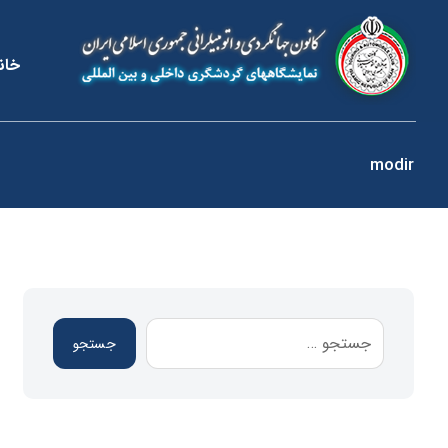
خان
modir
جستجو