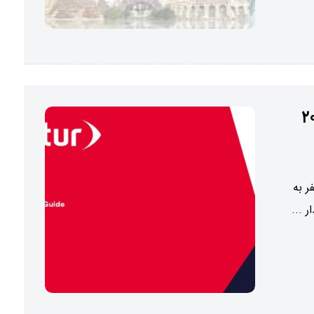
ر به
 ...