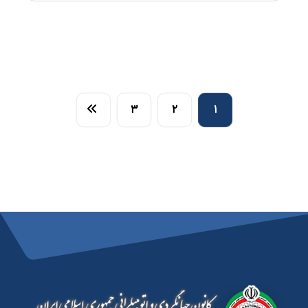
۳
۲
۱