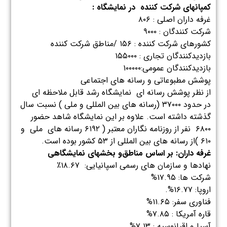
کمپانهای شرکت کننده در نمایشگاه :
غرفه داران اصلی : ۸۰۶
شرکت کنندگان : ۹۰۰۰
ﮐﺸﻮرﻫﺎی شرکت کننده : ۱۵۶ /ﻣﻨﺎﻃﻖ ﺷﺮﮐﺖ ﮐﻨﻨﺪه
ﺑﺎزدﯾﺪﮐﻨﻨﺪﮔﺎن ﺗﺠﺎری : ۱۵۵۰۰۰
ﺑﺎزدﯾﺪﮐﻨﻨﺪﮔﺎن ﻋﻤﻮﻣﯽ:۱۰۰۰۰۰
ﭘﻮﺷﺶ ﻣﻄﺒﻮﻋﺎﺗﯽ و رﺳﺎﻧﻪ ﻫﺎی اﺟﺘﻤﺎﻋﯽ
از نظر پوشش رسانه ای نمایشگاه رشد قابل ملاحظه ای
در حدود ۳۷۰۰۰ (رسانه های بین المللی و ملی ) نسبت سال
گذشته داشته است. علاوه بر این نمایشگاه شاهد حضور
۶۸۰۰ نفر از روزنامه نگاران معتبر ( ۶۱۹۲ رسانه های ملی و
۶۱۰ )از رسانه های بین المللی از ۵۳ کشور بوده است.
غرفه داران: ﺑﺮ اﺳﺎس ﻣﻨﺎﻃﻖو بخشهای ﻧﻤﺎﯾﺸﮕﺎﻫﯽ
ﻧﻬﺎدﻫﺎ و ﺳﺎزﻣﺎن ﻫﺎی رﺳﻤﯽ اﺳﭙﺎﻧﯿﺎﯾﯽ: ۱۸.۶۷٪
ﺷﺮﮐﺖ ﻫﺎ: ۱۷.۹۵%
اروﭘﺎ: ۱۶.۷۷%.
ﻓﻨﺎوری ﺳﻔﺮ: ۱۱.۶۵%
قاره آمریکا : ۷.۸۵%
آسیا و اقیانوسیه : ۷.۱۳%