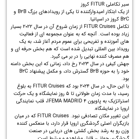
سیر تکاملی FITUR کروز
از یک ابتکار امیدوارکننده تا یکی از رویدادهای بزرگ B۲B و
B۲C کروز در اسپانیا.
تکامل FITUR Cruises از زمان شروع آن در سال ۲۰۲۲ بسیار
زیاد بوده است. آنچه که به عنوان مجموعه ای از فعالیت
های آموزنده و تفریحی برای عموم مردم آغاز شد، به یک
رویداد بین المللی تبدیل شده است که هم بخش حرفه ای و
هم مصرف کننده نهایی را در بر می گیرد.
جهش کیفی در سال ۲۰۲۳ رخ داد، زمانی که این بخش دامنه
خود را به حوزه B۲B گسترش داد، و مکمل پیشنهاد B۲C
بود.
با این حال، در سال ۲۰۲۴ بود که FITUR Cruises به بلوغ
رسید، با مدت زمان طولانی تا ۵ روز نمایشگاه و یک حرکت
استراتژیک به پاویون ۴ IFEMA MADRID، قلب نمایندگی
اروپا در نمایشگاه.
این تغییر مکان تصادفی نبود. FITUR Cruises که در میان
بازیگران اصلی گردشگری اروپا قرار دارد، با منعکس کننده
وزن رو به رشد بخش کشتی های دریایی در صنعت
گردشگری جهانی، قابل مشاهده و مرتبط است.