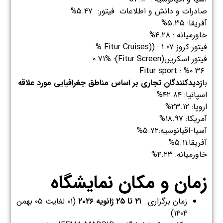
صادرات و دانش و اطلاعات فیتور: ۵.۴۷%
آفریقا: ۵.۳۵%
خاورمیانه : ۴.۲۸%
فیتور کروز Fitur Cruises)) : ۱.۰۷ %
فیتور اسکرین(Fitur Screen): ۰.۷۱%
Fitur sport : %۰.۳۶
ﺑﺎ
زدﯾﺪﮐﻨﻨﺪﮔﺎن ﺗﺠﺎری ﺑﺮ اﺳﺎس ﻣﻨﺎﻃﻖ ﺟﻐﺮاﻓﯿﺎﯾﯽ ﻣﻮرد ﻋﻼﻗﻪ
اسپانیا: ۴۲.۸۴%
اروپا: ۲۳.۱۲%
آمریکا: ۱۸.۹۷%
آسیا-اقیانوسیه:۵.۷۲%
آفریقا:۵.۱۱%
خاورمیانه: ۴.۲۳%
زمان و مکان نمایشگاه
زمان برگزاری:
۲۱
تا
۲۵
ژانویه
۲۰۲۶
(۰۱ لغایت ۰۵ بهمن
۱۴۰۴)