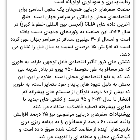
رقابت‌پذیری و سودآوری نوآورانه است.
صنعت سفرهای دریایی همچنان یک ستون اساسی برای
اقتصادهای محلی و ایالتی در سراسر جهان است. طبق
آخرین داده های CLIA (انجمن بین المللی خطوط کروز) در
سال ۲۰۲۴، این صنعت به رکوردهای جدیدی دست یافته
است و امسال از ۳۰ میلیون مسافر در سراسر جهان عبور کرده
است که افزایش ۱۵ درصدی نسبت به سال قبل را نشان می
دهد.
کشتی های کروز تأثیر اقتصادی قابل توجهی دارند، به طوری
که هر مسافر به طور متوسط ​​۷۵۰ یورو در بنادر هزینه می
کند که به نفع اقتصادهای محلی است. علاوه بر این، این
بخش به دلیل شیوه های پایدار خود متمایز است، به طوری
که بیش از ۸۰ درصد ناوگان از سیستم های پیشرانه کم
انتشار تا سال ۲۰۲۴ و ۹۵ درصد از کشتی های جدید با
فناوری پیشرفته تصفیه فاضلاب استفاده می کنند.
پیشنهادات سفرهای دریایی موضوعی نیز ۲۵ درصد افزایش
یافته است، ۶۰ درصد از مسافران را به برنامه ریزی برای
بازدیدهای آینده از مقاصد کشف شده سوق داده است و
گردشگری محلی و منطقه ای را تقویت می کند.