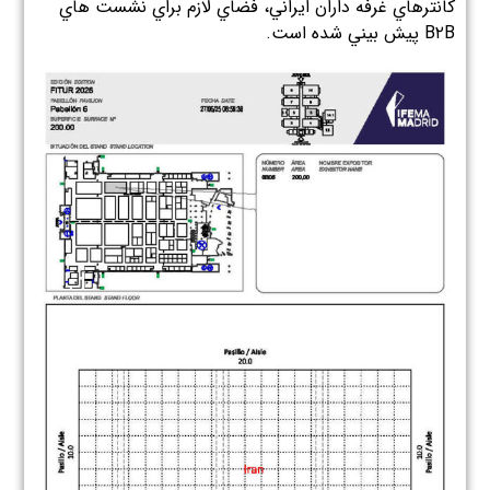
كانترهاي غرفه داران ايراني، فضاي لازم براي نشست هاي
B۲B پيش بيني شده است.