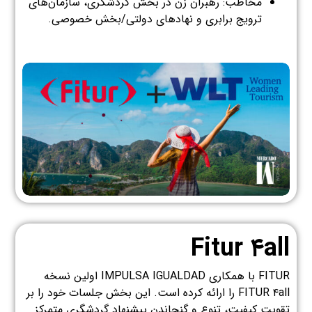
مخاطب: رهبران زن در بخش گردشگری، سازمان‌های
ترویج برابری و نهادهای دولتی/بخش خصوصی.
Fitur ۴all
FITUR با همکاری IMPULSA IGUALDAD اولین نسخه
FITUR ۴all را ارائه کرده است. این بخش جلسات خود را بر
تقویت کیفیت، تنوع و گنجاندن پیشنهاد گردشگری متمرکز