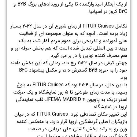
از یک ابتکار امیدوارکننده تا یکی از رویدادهای بزرگ B۲B و
B۲C کروز در اسپانیا.
تکامل FITUR Cruises از زمان شروع آن در سال ۲۰۲۲ بسیار
زیاد بوده است. آنچه که به عنوان مجموعه ای از فعالیت
های آموزنده و تفریحی برای عموم مردم آغاز شد، به یک
رویداد بین المللی تبدیل شده است که هم بخش حرفه ای و
هم مصرف کننده نهایی را در بر می گیرد.
جهش کیفی در سال ۲۰۲۳ رخ داد، زمانی که این بخش دامنه
خود را به حوزه B۲B گسترش داد، و مکمل پیشنهاد B۲C
بود.
با این حال، در سال ۲۰۲۴ بود که FITUR Cruises به بلوغ
رسید، با مدت زمان طولانی تا ۵ روز نمایشگاه و یک حرکت
استراتژیک به پاویون ۴ IFEMA MADRID، قلب نمایندگی
اروپا در نمایشگاه.
این تغییر مکان تصادفی نبود. FITUR Cruises که در میان
بازیگران اصلی گردشگری اروپا قرار دارد، با منعکس کننده
وزن رو به رشد بخش کشتی های دریایی در صنعت
گردشگری جهانی، قابل مشاهده و مرتبط است.