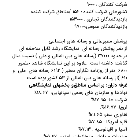
شرکت کنندگان : ۹۰۰۰
ﮐﺸﻮرﻫﺎی شرکت کننده : ۱۵۲ /ﻣﻨﺎﻃﻖ ﺷﺮﮐﺖ ﮐﻨﻨﺪه
ﺑﺎزدﯾﺪﮐﻨﻨﺪﮔﺎن ﺗﺠﺎری : ۱۵۳۰۰۰
ﺑﺎزدﯾﺪﮐﻨﻨﺪﮔﺎن ﻋﻤﻮﻣﯽ:۹۷۰۰۰
ﭘﻮﺷﺶ ﻣﻄﺒﻮﻋﺎﺗﯽ و رﺳﺎﻧﻪ ﻫﺎی اﺟﺘﻤﺎﻋﯽ
از نظر پوشش رسانه ای نمایشگاه رشد قابل ملاحظه ای
در حدود ۳۷۰۰۰ (رسانه های بین المللی و ملی ) نسبت سال
گذشته داشته است. علاوه بر این نمایشگاه شاهد حضور
۶۸۰۰ نفر از روزنامه نگاران معتبر ( ۶۱۹۲ رسانه های ملی و
۶۱۰ )از رسانه های بین المللی از ۵۳ کشور بوده است.
غرفه داران: ﺑﺮ اﺳﺎس ﻣﻨﺎﻃﻖو بخشهای ﻧﻤﺎﯾﺸﮕﺎﻫﯽ
ﻧﻬﺎدﻫﺎ و ﺳﺎزﻣﺎن ﻫﺎی رﺳﻤﯽ اﺳﭙﺎﻧﯿﺎﯾﯽ: ۱۸.۶۷٪
ﺷﺮﮐﺖ ﻫﺎ: ۱۷.۹۵%
اروﭘﺎ: ۱۶.۷۷%.
ﻓﻨﺎوری ﺳﻔﺮ: ۱۱.۶۵%
قاره آمریکا : ۷.۸۵%
آسیا و اقیانوسیه : ۷.۱۳%
صادرات و دانش و اطلاعات فیتور: ۵.۴۷%