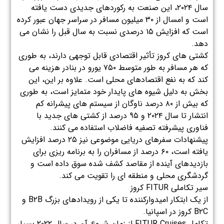
سال ۲۰۲۴، این صنعت به رکوردهای جدیدی دست یافته
است و امسال از ۳۰ میلیون مسافر در سراسر جهان عبور کرده
است که افزایش ۱۵ درصدی نسبت به سال قبل را نشان می
دهد.
کشتی های کروز تأثیر اقتصادی قابل توجهی دارند، به طوری
که هر مسافر به طور متوسط ​​۷۵۰ یورو در بنادر هزینه می
کند که به نفع اقتصادهای محلی است. علاوه بر این، این
بخش به دلیل شیوه های پایدار خود متمایز است، به طوری
که بیش از ۸۰ درصد ناوگان از سیستم های پیشرانه کم
انتشار تا سال ۲۰۲۴ و ۹۵ درصد از کشتی های جدید با
فناوری پیشرفته تصفیه فاضلاب استفاده می کنند.
پیشنهادات سفرهای دریایی موضوعی نیز ۲۵ درصد افزایش
یافته است، ۶۰ درصد از مسافران را به برنامه ریزی برای
بازدیدهای آینده از مقاصد کشف شده سوق داده است و
گردشگری محلی و منطقه ای را تقویت می کند.
سیر تکاملی FITUR کروز
از یک ابتکار امیدوارکننده تا یکی از رویدادهای بزرگ B۲B و
B۲C کروز در اسپانیا.
تکامل FITUR Cruises از زمان شروع آن در سال ۲۰۲۲ بسیار