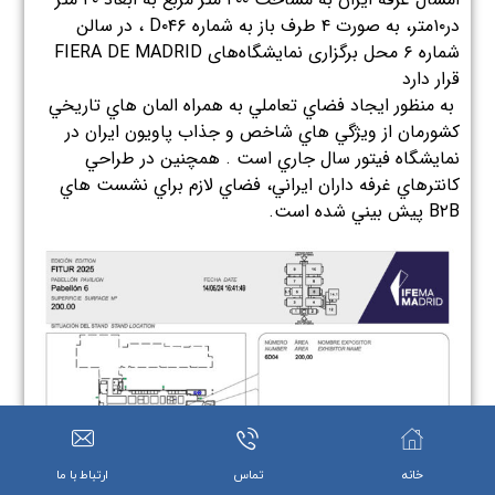
در۱۰متر، به صورت ۴ طرف باز به شماره D۰۴۶ ، در سالن
شماره ۶ محل برگزاری نمايشگاه‌های FIERA DE MADRID
قرار دارد
به منظور ايجاد فضاي تعاملي به همراه المان هاي تاريخي
كشورمان از ويژگي هاي شاخص و جذاب پاويون ايران در
نمايشگاه فيتور سال جاري است . همچنين در طراحي
كانترهاي غرفه داران ايراني، فضاي لازم براي نشست هاي
B۲B پيش بيني شده است.
خانه
تماس
ارتباط با ما