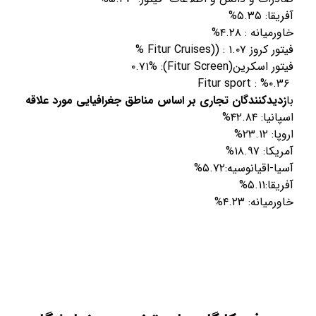
آفریقا: ۵.۳۵%
خاورمیانه : ۴.۲۸%
فیتور کروز Fitur Cruises)) : ۱.۰۷ %
فیتور اسکرین(Fitur Screen): ۰.۷۱%
Fitur sport : %۰.۳۶
ﺑﺎ
زدﯾﺪﮐﻨﻨﺪﮔﺎن ﺗﺠﺎری ﺑﺮ اﺳﺎس ﻣﻨﺎﻃﻖ ﺟﻐﺮاﻓﯿﺎﯾﯽ ﻣﻮرد ﻋﻼﻗﻪ
اسپانیا: ۴۲.۸۴%
اروپا: ۲۳.۱۲%
آمریکا: ۱۸.۹۷%
آسیا-اقیانوسیه:۵.۷۲%
آفریقا:۵.۱۱%
خاورمیانه: ۴.۲۳%