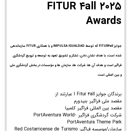
FITUR ۴all ۲۰۲۵
Awards
جوایز FITUR۴all که توسط IMPULSA IGUALDAD و با همکاری FITUR سازماندهی
شده است، با هدف نشان دادن، تشکر و تشویق تعهد به توسعه و ترویج گردشگری
فراگیر است و هدف آن ها، شرکت ها، سازمان ها و مؤسسات در بخش گردشگری ملی
و بین المللی است.
برندگان جوایز I Fitur ۴all عبارتند از:
مقصد ملی فراگیر: بنیدورم
مقصد بین المللی فراگیر: کلمبیا
شرکت گردشگری فراگیر: PortAventura World-
PortAventura Theme Park
سازمان/موسسه فراگیر: Red Costarricense de Turismo