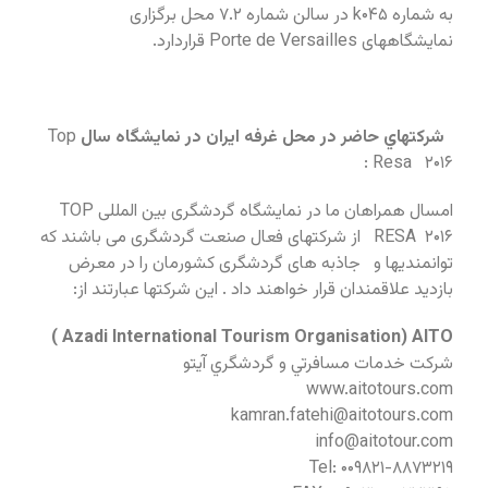
به شماره k۰۴۵ در سالن شماره ۷.۲ محل برگزاری
نمايشگاههای Porte de Versailles قراردارد.
شركتهاي حاضر در محل غرفه ايران در نمايشگاه سال
Top
Resa ۲۰۱۶ :
امسال همراهان ما در نمایشگاه گردشگری بین المللی TOP
RESA ۲۰۱۶ از شرکتهای فعال صنعت گردشگری می باشند که
توانمندیها و جاذبه های گردشگری کشورمان را در معرض
بازدید علاقمندان قرار خواهند داد . این شرکتها عبارتند از:
Azadi International Tourism Organisation) AITO )
شركت خدمات مسافرتي و گردشگري آيتو
www.aitotours.com
kamran.fatehi@aitotours.com
info@aitotour.com
Tel: ۰۰۹۸۲۱-۸۸۷۳۲۱۹