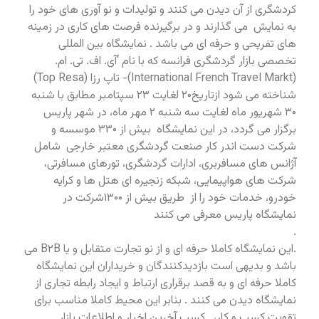
کردشگری از آن دیدن می کنند و تولیدات و نو آوری های خود را
به نمایش می گذارند و در برگیرنده فرصت های کاری در زمینه
های تفریحی و حرفه ای می باشد . نمایشگاه بین المللی
تخصصی بازار گردشگری فرانسه که با نام ‘آی. اف. تی. ام.
(International French Travel Markt)- تاپ رزا (Top Resa)
شناخته می شود ازتاریخ۲۰ لغایت ۲۳ سپتامبر مطابق با شنبه
۳۰ شهریور ماه لغایت سه شنبه ۲ مهر ماه، در شهر پاریس
برگزار می گردد، در این نمایشگاه بیش از ۳۳۰ موسسه و
شرکت دست اندر کار صنعت گردشگری معتبر خارجی شامل
آژانس های مسافربری، ادارات گردشگری، تورهای مسافرتی،
شرکت های هواپیمایی، شبکه زنجیره ای هتل ها و کرایه
خودرو، خدمات خود را از طریق بیش از ۱۳۰۰شرکت در
نمایشگاه پاریس معرفی می کنند
.
.این نمایشگاه کاملا حرفه ای و از نو تجارت متقابل و یا B۲B می
باشد و بدیهی است بازدیدکنندگان و خریداران این نمایشگاه
کاملا حرفه ای و به قصد برقراری ارتباط و ایجاد رابطه تجاری از
نمایشگاه دیدن می کنند . بنابر این محیط کاملا مناسب برای
تقویت کسب و کار، کسب آخرین اخبار و اطلاعات بازار