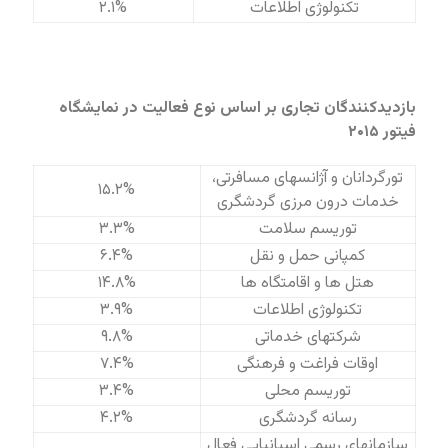
تکنولوژی اطلاعات
۲.۱%
بازدیدکنندگان تجاری بر اساس نوع فعالیت در نمایشگاه
فیتور ۲۰۱۵
تورگردانان و آژانسهای مسافرتی،
۱۵.۲%
خدمات درون مرزی گردشگری
توریسم سلامت
۳.۳%
کمپانی حمل و نقل
۶.۴%
هتل ها و اقامتگاه ها
۱۴.۸%
تکنولوژی اطلاعات
۳.۹%
شرکتهای خدماتی
۹.۸%
اوقات فراغت و فرهنگی
۷.۴%
توریسم محلی
۳.۴%
رسانه گردشگری
۴.۲%
سازمانهای رسمی اسپانيایی فعال