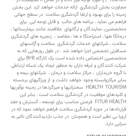
Tourism ) را مورد توجه قرار داده و در سالن ۸ نمایشگاه در
مجاورت بخش گردشگری ارائه خدمات خواهد کرد .این بخش
زمینه را برای بهبود و ارتقا گردشگری سلامت در سطح جهانی
فراهم می نماید . برنامه های جالب و قابل توجه ایی برای
متخصصین، نمایندگان و ارگانهای علاقمند مانند بیمارستانها ،
درمانگا هها ، استراحتگا ه ها ، مقاصد ، زنجیره های گردشگری
سلامت ، شرکتهای خدمات گردشگری سلامت و آژانسهای
مسافرتی تخصصی اجرا خواهد شد . در طول روزهایی که به
متخصصین اختصاص داده شده است یک کارگاه B۲B برای
شرکت کنندگان و غرفه داران به منظور ایجاد یک شبکه ارتباطی
با گروه خریداران ، مراکز سلامت و درمان ، شرکتهای بیمه و
سایر مراکزوابسته وجود خواهد داشت و از ویژگیهای برجسته
HEALTH TOURISM سخنرانیها و میزگردها در زمینه نوآوریها
و کلیدهای موفقیت در گردشگری سلامت است . بنابر این
FITUR HEALTH فرصتی مناسب برای توسعه ، گسترش و عقد
قراردادها در حوزه گردشگری سلامت فراهم خواهد نمود که در
اروپا بی نظیر است و همچنان در جذب بازدیدکنندگان تاثیر به
سزایی دارد.