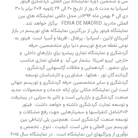
سی و ششمین دوره نمایشگاه بین المللی گردشگری فیتور
اسپانیا به مدت ۵ روز از تاریخ ۲۰ الی ۲۴ ژانویه ۲۰۱۶ برابر با ۳۰
دی الی ۴ بهمن ماه ۱۳۹۴در محل دائمی نمایشگاه های بین
المللی مادرید FERIA DE MADRID برگزار خواهد شد .
نمایشگاه فیتور یکی از بزرگترین نمایشگاه های توریسم در بازار
آمریکای لاتین ، اسپانیا ، پرتغال ، افریقا و آسیا است فیتور به
نوعی نقطه مرجع توریسم دنیا برای متخصصین حرفه
گردشگری و نمایشگاه تجاری پیشرو برای بازارهای داخلی و
خارجی ایبرو امریکا بشمار می آید و فضای تجاری مناسب
برای حضور ، گردهمایی و ملاقات آژانسهایی گردشگری ،
گردانندگان تور ، هتلها ، مشاورین و کارشناسان توسعه
گردشگری و سایر متخصصین حرفه گردشگری و توریسم جهانی
است این نمایشگاه مکانی برای ارائه خدمات و محصولات جدید
صنعت گردشگری و بازاریابی است و تاثیر به سزایی در پیشرفت
و توسعه تجارت گردشگری داشته و خواهد داشت. فیتور
۲۰۱۶شامل کنفرانسها و سمینارهایی جهت رفع مشکلات و
توسعه صنعت گردشگری است .همچنین پلی ارتباطی بین
توریسم بین المللی و ملی است. کیفیت ، تنوع ، تخصص و
نوآوری از ویژگیهای این نمایشگاه است . در نمایشگاه سال ۲۰۱۵