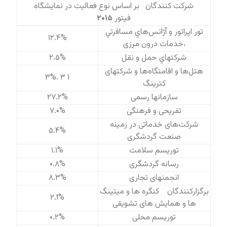
شرکت کنندگان بر اساس نوع فعالیت در نمایشگاه
فیتور
۲۰۱۵
تور اپراتور و آژانس‌هاي مسافرتي
۱۲.۴%
،خدمات درون مرزی
شركتهاي حمل و نقل
۲.۵%
هتل‌ها و اقامتگاه‌ها و شرکتهای
۳ ۱ .۳%
کترینگ
سازمانها رسمی
۲۷.۲%
تفریحی و فرهنگی
۷.۰%
شركت‌های خدماتی در زمینه
۵.۴%
صنعت گردشگری
توریسم سلامت
۱.۱%
رسانه گردشگری
۰.۸%
انجمنهای تجاری
۸.۳%
برگزارکنندگان کنگره ها و میتینگ
۲.۱ُ%
ها و همایش های تشویقی
توریسم محلی
۰.۲%