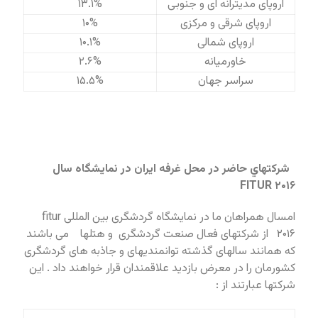
اروپای مدیترانه ای و جنوبی
۱۳.۱%
اروپای شرقی و مرکزی
۱۰%
اروپای شمالی
۱۰.۱%
خاورمیانه
۲.۶%
سراسر جهان
۱۵.۵%
شركتهاي حاضر در محل غرفه ايران در نمايشگاه سال
۲۰۱۶ FITUR
امسال همراهان ما در نمایشگاه گردشگری بین المللی fitur
۲۰۱۶ از شرکتهای فعال صنعت گردشگری و هتلها می باشند
که همانند سالهای گذشته توانمندیهای و جاذبه های گردشگری
کشورمان را در معرض بازدید علاقمندان قرار خواهند داد . این
شرکتها عبارتند از :